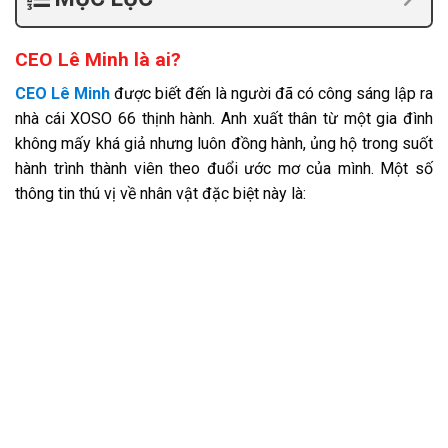
CEO Lê Minh là ai?
CEO Lê Minh
được biết đến là người đã có công sáng lập ra
nhà cái XOSO 66 thịnh hành. Anh xuất thân từ một gia đình
không mấy khá giả nhưng luôn đồng hành, ủng hộ trong suốt
hành trình thành viên theo đuổi ước mơ của mình. Một số
thông tin thú vị về nhân vật đặc biệt này là:
Họ và tên
Lê Văn Minh.
thật
Quê quán
Quảng Ninh.
Năm sinh
1990.
Tốt nghiệp Quản trị Kinh doanh trường Đại học
Học vấn
Kinh tế Quốc dân.
Ngôn ngữ
Anh, Trung, Pháp, Hàn.
Chức vụ
CEO, trưởng ban kiểm duyệt,…