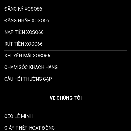
ĐĂNG KÝ XOSO66
ĐĂNG NHẬP XOSO66
NẠP TIỀN XOSO66
RÚT TIỀN XOSO66
KHUYẾN MÃI XOSO66
CHĂM SÓC KHÁCH HÀNG
CÂU HỎI THƯỜNG GẶP
VỀ CHÚNG TÔI
CEO LÊ MINH
GIẤY PHÉP HOẠT ĐỘNG