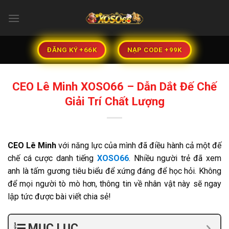
Bỏ
qua
nội
dung
ĐĂNG KÝ +66K
NẠP CODE +99K
CEO Lê Minh XOSO66 – Dẫn Dắt Đế Chế
Giải Trí Chất Lượng
CEO Lê Minh
với năng lực của mình đã điều hành cả một đế
chế cá cược danh tiếng
XOSO66
. Nhiều người trẻ đã xem
anh là tấm gương tiêu biểu để xứng đáng để học hỏi. Không
để mọi người tò mò hơn, thông tin về nhân vật này sẽ ngay
lập tức được bài viết chia sẻ!
MỤC LỤC